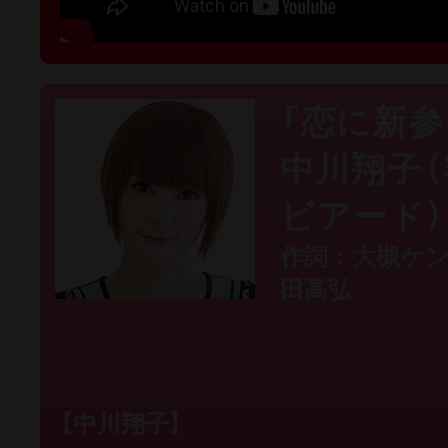
「恋に新参
中川翔子
ビアード）
作詞：大槻ケ
田高弘
【中川翔子】