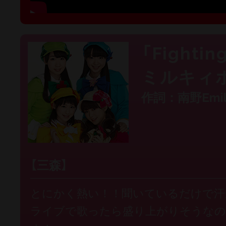
「Fightin
ミルキィ
作詞：南野Emi
【三森】
とにかく熱い！！聞いているだけで汗
ライブで歌ったら盛り上がりそうなの