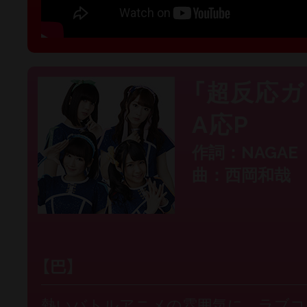
「超反応ガ
A応P
作詞：NAGAE
曲：西岡和哉
【巴】
熱いバトルアニメの雰囲気に、ラブコ