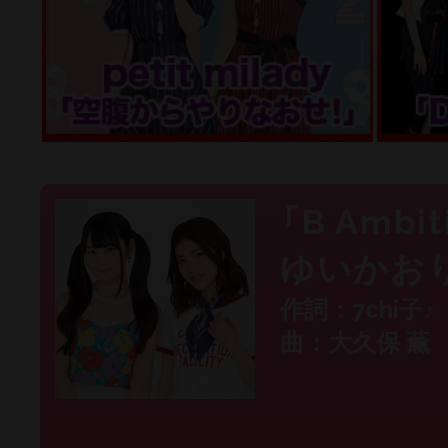
「B Ambit
ゆいかお
作詞：7chi子
曲：大久保 薫