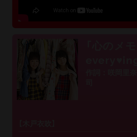
「心のメモ
every♥i
作詞：咲岡里奈
司
【木戸衣吹】